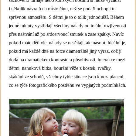
šachového turnaje nebo koňských dostihů si může vyžádat
i několik návratů na místo činu, než se podaří uchopit tu
správnou atmosféru. S dětmi je to o tolik jednodušší. Během
jedné minuty vystřídají všechny nálady od totální rozjívenosti
přes naštvání až po srdcervoucí smutek a zase zpátky. Navíc
pokud máte dětí víc, nálady se nesčítají, ale násobí. Ideální je,
pokud má každé dítě na fotce diametrálně jiný výraz, což jí
dodá na dramatickém kontrastu a působivosti. Interakce mezi
dětmi, nanuková bitka, bourání věže z kostek, rvačky,
skákání ze schodů, všechny tyhle situace jsou k nezaplacení,
co se týče fotografického postřehu ve vypjatých podmínkách.