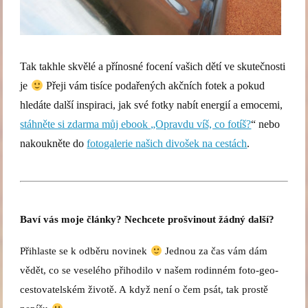
Tak takhle skvělé a přínosné focení vašich dětí ve skutečnosti
je
Přeji vám tisíce podařených akčních fotek a pokud
hledáte další inspiraci, jak své fotky nabít energií a emocemi,
stáhněte si zdarma můj ebook „Opravdu víš, co fotíš?
“ nebo
nakoukněte do
fotogalerie našich divošek na cestách
.
Baví vás moje články? Nechcete prošvinout žádný další?
Přihlaste se k odběru novinek
Jednou za čas vám dám
vědět, co se veselého přihodilo v našem rodinném foto-geo-
cestovatelském životě. A když není o čem psát, tak prostě