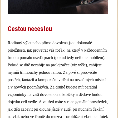
Cestou necestou
Rodinný výlet nebo přímo dovolená jsou dokonalé
příležitosti, jak provětrat váš foťák, na který v každodenním
frmolu pomalu usedá prach (pokud tedy nefotíte mobilem).
Pokud se dítě nezabije na prolejzačce (viz výše), zabijete
nejmíň tři mouchy jednou ranou. Za prvé si procvičíte
postřeh, fantazii a kompoziční vidění na neznámých místech
a v nových podmínkých. Za druhé budete mít parádní
vzpomínky na vaši dovolenou a babičky a dědové budou
dojetím celí vedle. A za třetí máte v ruce geniální prostředek,
jak děti zabavit při dlouhé jízdě v autě, při nudném čekání
na vlak nebo ve frontě do muzea – prohlížení vlastních fotek