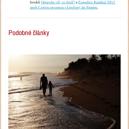
booků
Opravdu víš, co fotíš?
a
Expedice Karakul 2011
aneb Cestou necestou s Geology do Pamíru
.
Podobné články