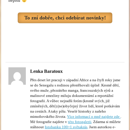
nepíšu
To zní dobře, chci odebírat novinky!
Lenka Baratoux
Přes deset let pracuji v západní Africe a na čtyři roky jsme
se do Senegalu s rodinou přestěhovali úplně. Kromě dětí,
svého muže, přezrátého manga, francouzských sýrů a
malinové zmrzliny miluju dokumentární a reportážní
fotografii. A vůbec nejradši fotím (kromě svých, již
zmíněných, dětí) (ne)obyčejný život lidí, které potkávám
na cestách. A taky píšu. Veselé historky z našeho
mimoňovského života.
Více informací o mně najdete zde
.
Mé fotografie najdete v
této fotogalerii
. Zdarma si můžete
stáhnout
fotobanku 100+1 světakrás
. Jsem autorkou e-