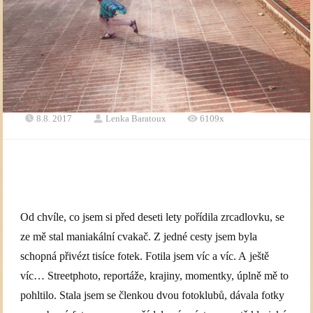
8.8. 2017
Lenka Baratoux
6109x
Od chvíle, co jsem si před deseti lety pořídila zrcadlovku, se
ze mě stal maniakální cvakač. Z jedné cesty jsem byla
schopná přivézt tisíce fotek. Fotila jsem víc a víc. A ještě
víc… Streetphoto, reportáže, krajiny, momentky, úplně mě to
pohltilo. Stala jsem se členkou dvou fotoklubů, dávala fotky