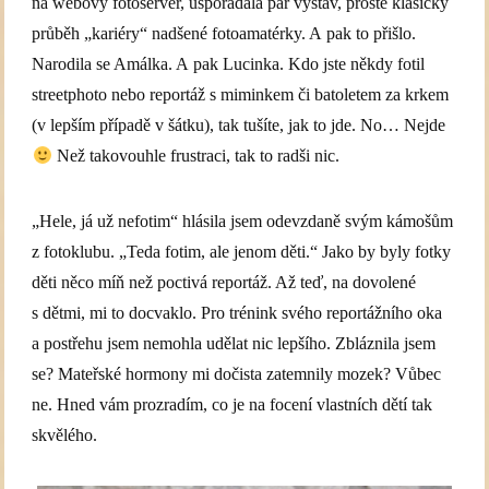
na webový fotoserver, uspořádala pár výstav, prostě klasický
průběh „kariéry“ nadšené fotoamatérky. A pak to přišlo.
Narodila se Amálka. A pak Lucinka. Kdo jste někdy fotil
streetphoto nebo reportáž s miminkem či batoletem za krkem
(v lepším případě v šátku), tak tušíte, jak to jde. No… Nejde
Než takovouhle frustraci, tak to radši nic.
„Hele, já už nefotim“ hlásila jsem odevzdaně svým kámošům
z fotoklubu. „Teda fotim, ale jenom děti.“ Jako by byly fotky
děti něco míň než poctivá reportáž. Až teď, na dovolené
s dětmi, mi to docvaklo. Pro trénink svého reportážního oka
a postřehu jsem nemohla udělat nic lepšího. Zbláznila jsem
se? Mateřské hormony mi dočista zatemnily mozek? Vůbec
ne. Hned vám prozradím, co je na focení vlastních dětí tak
skvělého.