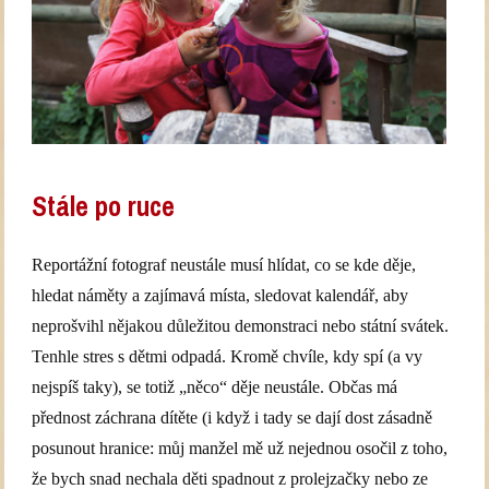
Stále po ruce
Reportážní fotograf neustále musí hlídat, co se kde děje,
hledat náměty a zajímavá místa, sledovat kalendář, aby
neprošvihl nějakou důležitou demonstraci nebo státní svátek.
Tenhle stres s dětmi odpadá. Kromě chvíle, kdy spí (a vy
nejspíš taky), se totiž „něco“ děje neustále. Občas má
přednost záchrana dítěte (i když i tady se dají dost zásadně
posunout hranice: můj manžel mě už nejednou osočil z toho,
že bych snad nechala děti spadnout z prolejzačky nebo ze