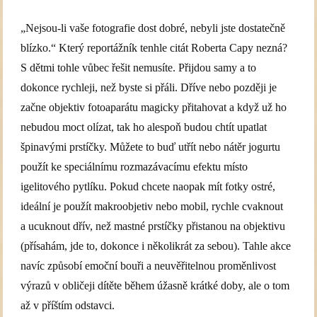
„Nejsou-li vaše fotografie dost dobré, nebyli jste dostatečně
blízko.“ Který reportážník tenhle citát Roberta Capy nezná?
S dětmi tohle vůbec řešit nemusíte. Přijdou samy a to
dokonce rychleji, než byste si přáli. Dříve nebo později je
začne objektiv fotoaparátu magicky přitahovat a když už ho
nebudou moct olízat, tak ho alespoň budou chtít upatlat
špinavými prstíčky. Můžete to buď utřít nebo nátěr jogurtu
použít ke speciálnímu rozmazávacímu efektu místo
igelitového pytlíku. Pokud chcete naopak mít fotky ostré,
ideální je použít makroobjetiv nebo mobil, rychle cvaknout
a ucuknout dřív, než mastné prstíčky přistanou na objektivu
(přísahám, jde to, dokonce i několikrát za sebou). Tahle akce
navíc způsobí emoční bouři a neuvěřitelnou proměnlivost
výrazů v obličeji dítěte během úžasně krátké doby, ale o tom
až v příštím odstavci.