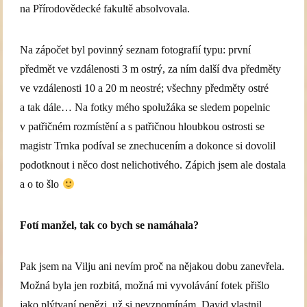
na Přírodovědecké fakultě absolvovala.
Na zápočet byl povinný seznam fotografií typu: první
předmět ve vzdálenosti 3 m ostrý, za ním další dva předměty
ve vzdálenosti 10 a 20 m neostré; všechny předměty ostré
a tak dále… Na fotky mého spolužáka se sledem popelnic
v patřičném rozmístění a s patřičnou hloubkou ostrosti se
magistr Trnka podíval se znechucením a dokonce si dovolil
podotknout i něco dost nelichotivého. Zápich jsem ale dostala
a o to šlo
Fotí manžel, tak co bych se namáhala?
Pak jsem na Vilju ani nevím proč na nějakou dobu zanevřela.
Možná byla jen rozbitá, možná mi vyvolávání fotek přišlo
jako plýtvaní penězi, už si nevzpomínám. David vlastnil