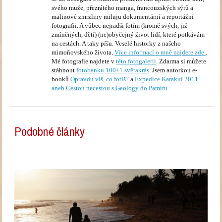
svého muže, přezrátého manga, francouzských sýrů a
malinové zmrzliny miluju dokumentární a reportážní
fotografii. A vůbec nejradši fotím (kromě svých, již
zmíněných, dětí) (ne)obyčejný život lidí, které potkávám
na cestách. A taky píšu. Veselé historky z našeho
mimoňovského života.
Více informací o mně najdete zde
.
Mé fotografie najdete v
této fotogalerii
. Zdarma si můžete
stáhnout
fotobanku 100+1 světakrás
. Jsem autorkou e-
booků
Opravdu víš, co fotíš?
a
Expedice Karakul 2011
aneb Cestou necestou s Geology do Pamíru
.
Podobné články