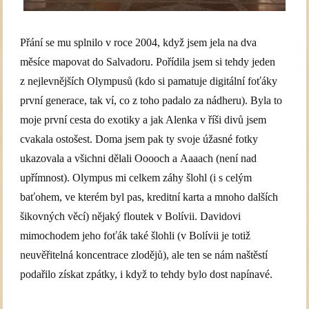
Přání se mu splnilo v roce 2004, když jsem jela na dva
měsíce mapovat do Salvadoru. Pořídila jsem si tehdy jeden
z nejlevnějších Olympusů (kdo si pamatuje digitální foťáky
první generace, tak ví, co z toho padalo za nádheru). Byla to
moje první cesta do exotiky a jak Alenka v říši divů jsem
cvakala ostošest. Doma jsem pak ty svoje úžasné fotky
ukazovala a všichni dělali Ooooch a Aaaach (není nad
upřímnost). Olympus mi celkem záhy šlohl (i s celým
baťohem, ve kterém byl pas, kreditní karta a mnoho dalších
šikovných věcí) nějaký floutek v Bolívii. Davidovi
mimochodem jeho foťák také šlohli (v Bolívii je totiž
neuvěřitelná koncentrace zlodějů), ale ten se nám naštěstí
podařilo získat zpátky, i když to tehdy bylo dost napínavé.