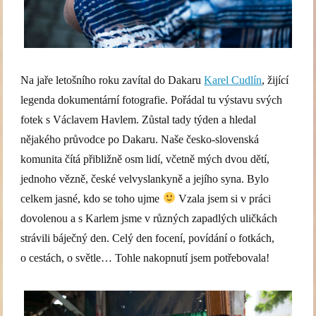
Na jaře letošního roku zavítal do Dakaru
Karel Cudlín
, žijící
legenda dokumentární fotografie. Pořádal tu výstavu svých
fotek s Václavem Havlem. Zůstal tady týden a hledal
nějakého průvodce po Dakaru. Naše česko-slovenská
komunita čítá přibližně osm lidí, včetně mých dvou dětí,
jednoho vězně, české velvyslankyně a jejího syna. Bylo
celkem jasné, kdo se toho ujme
Vzala jsem si v práci
dovolenou a s Karlem jsme v různých zapadlých uličkách
strávili báječný den. Celý den focení, povídání o fotkách,
o cestách, o světle… Tohle nakopnutí jsem potřebovala!