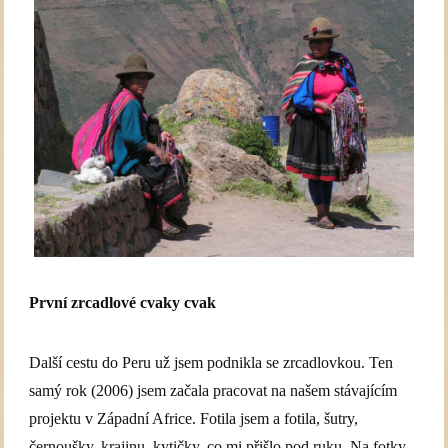
První zrcadlové cvaky cvak
Další cestu do Peru už jsem podnikla se zrcadlovkou. Ten
samý rok (2006) jsem začala pracovat na našem stávajícím
projektu v Západní Africe. Fotila jsem a fotila, šutry,
černoušky, krajinu, kytičky, co mi přišlo pod ruku, Na fotky