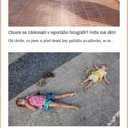
Chcete se zdokonalit v reportážní fotografii? Foťte své děti!
Od chvíle, co jsem si před deseti lety pořídila zrcadlovku, se ze…