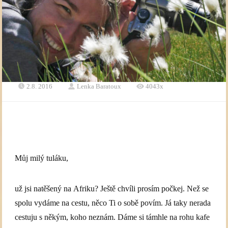
2.8. 2016
Lenka Baratoux
4043x
Můj milý tuláku,
už jsi natěšený na Afriku? Ještě chvíli prosím počkej. Než se
spolu vydáme na cestu, něco Ti o sobě povím. Já taky nerada
cestuju s někým, koho neznám. Dáme si támhle na rohu kafe