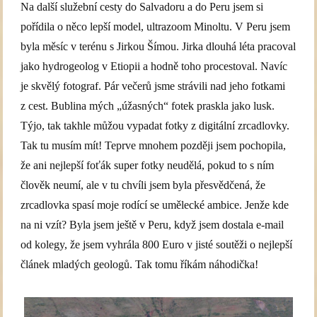
Na další služební cesty do Salvadoru a do Peru jsem si
pořídila o něco lepší model, ultrazoom Minoltu. V Peru jsem
byla měsíc v terénu s Jirkou Šímou. Jirka dlouhá léta pracoval
jako hydrogeolog v Etiopii a hodně toho procestoval. Navíc
je skvělý fotograf. Pár večerů jsme strávili nad jeho fotkami
z cest. Bublina mých „úžasných“ fotek praskla jako lusk.
Týjo, tak takhle můžou vypadat fotky z digitální zrcadlovky.
Tak tu musím mít! Teprve mnohem později jsem pochopila,
že ani nejlepší foťák super fotky neudělá, pokud to s ním
člověk neumí, ale v tu chvíli jsem byla přesvědčená, že
zrcadlovka spasí moje rodící se umělecké ambice. Jenže kde
na ni vzít? Byla jsem ještě v Peru, když jsem dostala e-mail
od kolegy, že jsem vyhrála 800 Euro v jisté soutěži o nejlepší
článek mladých geologů. Tak tomu říkám náhodička!