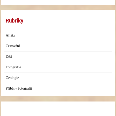
Rubriky
Afrika
Cestování
Děti
Fotografie
Geologie
Příběhy fotografií