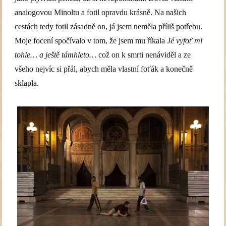
analogovou Minoltu a fotil opravdu krásně. Na našich
cestách tedy fotil zásadně on, já jsem neměla příliš potřebu.
Moje focení spočívalo v tom, že jsem mu říkala
Jé vyfoť mi
tohle… a ještě támhleto…
což on k smrti nenáviděl a ze
všeho nejvíc si přál, abych měla vlastní foťák a konečně
sklapla.