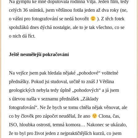
Na gymplu ke mně doputovala rodinná Vilja. Jeden film, tedy
celých 36 snímků, jsem většinou fotila jeden až dva roky (ne,
o vášni pro fotografování se nedá hovořit
). Z těch fotek
spolužáků dnes dýchá nostalgie, ale to je tak všechno, co se
o nich dá říct.
Ještě nesmělejší pokračování
Na vejšce jsem pak hledala nějaké „pohodové“ volitelné
přednášky. Pokud jsi studoval, určitě to znáš J Většina
geologických nebyla tedy úplně „pohodových“ a já jsem
s úlevou našla v seznamu přednášek „Základy
fotografování“. Ne že bych se tomu chtěla nějak věnovat, ale
co by člověk pro zápočet neudělal, že ano
Clona, čas,
ISO, hloubka ostrosti, temná komora… Nakonec se ukázalo,
že to byl pro život jeden z nejpraktičtějších kurzů, co jsem