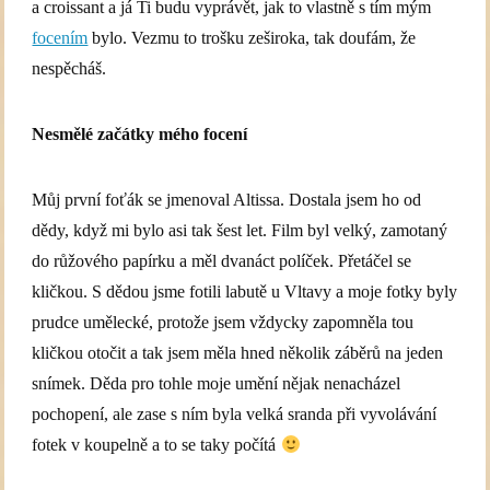
a croissant a já Ti budu vyprávět, jak to vlastně s tím mým
focením
bylo. Vezmu to trošku zeširoka, tak doufám, že
nespěcháš.
Nesmělé začátky mého focení
Můj první foťák se jmenoval Altissa. Dostala jsem ho od
dědy, když mi bylo asi tak šest let. Film byl velký, zamotaný
do růžového papírku a měl dvanáct políček. Přetáčel se
kličkou. S dědou jsme fotili labutě u Vltavy a moje fotky byly
prudce umělecké, protože jsem vždycky zapomněla tou
kličkou otočit a tak jsem měla hned několik záběrů na jeden
snímek. Děda pro tohle moje umění nějak nenacházel
pochopení, ale zase s ním byla velká sranda při vyvolávání
fotek v koupelně a to se taky počítá